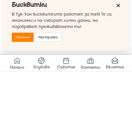
Бисквитки
close
В Тук-Там бисквитките работят за теб! Те са
анонимни и не събират лични данни, но
Кошер
подобряват преживяването ти!
Фонд за стипендии
Приемам
Настройки
Свали app-a
Клубове
Събития
Бюлетин
Начало
Компании
ул. Загоре 9
+359 876 18 26 09
hey@tuk-tam.bg