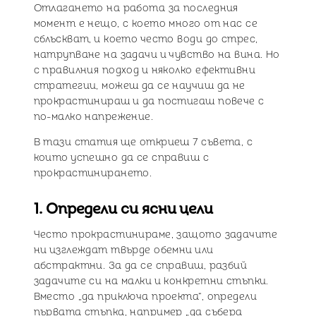
Отлагането на работа за последния
момент е нещо, с което много от нас се
сблъскват, и което често води до стрес,
натрупване на задачи и чувство на вина. Но
с правилния подход и няколко ефективни
стратегии, можеш да се научиш да не
прокрастинираш и да постигаш повече с
по-малко напрежение.
В тази статия ще откриеш 7 съвета, с
които успешно да се справиш с
прокрастинирането.
1. Определи си ясни цели
Често прокрастинираме, защото задачите
ни изглеждат твърде обемни или
абстрактни. За да се справиш, разбий
задачите си на малки и конкретни стъпки.
Вместо „да приключа проекта“, определи
първата стъпка, например „да събера