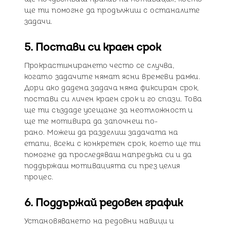
ще ти помогне да продължиш с останалите
задачи.
5. Постави си краен срок
Прокрастинирането често се случва,
когато задачите нямат ясни времеви рамки.
Дори ако дадена задача няма фиксиран срок,
постави си личен краен срок и го спази. Това
ще ти създаде усещане за неотложност и
ще те мотивира да започнеш по-
рано. Можеш да разделиш задачата на
етапи, всеки с конкретен срок, което ще ти
помогне да проследяваш напредъка си и да
поддържаш мотивацията си през целия
процес.
6. Поддържай редовен график
Установяването на редовни навици и