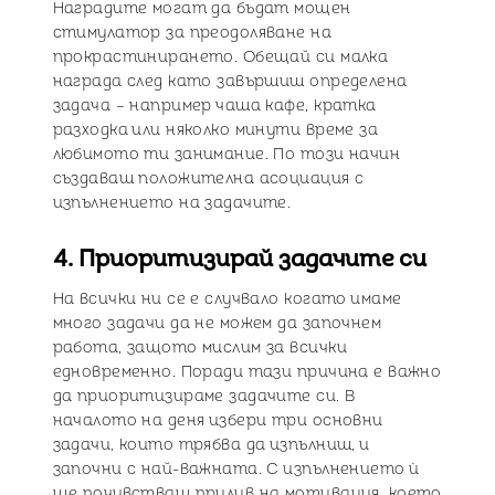
Наградите могат да бъдат мощен
стимулатор за преодоляване на
прокрастинирането. Обещай си малка
награда след като завършиш определена
задача – например чаша кафе, кратка
разходка или няколко минути време за
любимото ти занимание. По този начин
създаваш положителна асоциация с
изпълнението на задачите.
4. Приоритизирай задачите си
На всички ни се е случвало когато имаме
много задачи да не можем да започнем
работа, защото мислим за всички
едновременно. Поради тази причина е важно
да приоритизираме задачите си. В
началото на деня избери три основни
задачи, които трябва да изпълниш, и
започни с най-важната. С изпълнението ѝ
ще почувстваш прилив на мотивация, което