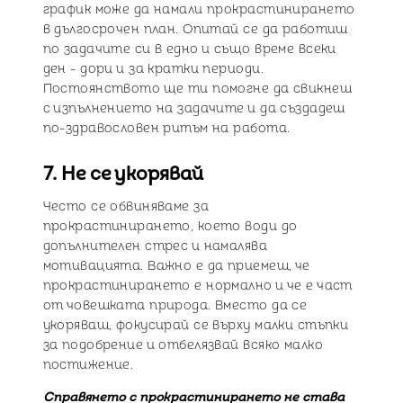
график може да намали прокрастинирането
в дългосрочен план. Опитай се да работиш
по задачите си в едно и също време всеки
ден - дори и за кратки периоди.
Постоянството ще ти помогне да свикнеш
с изпълнението на задачите и да създадеш
по-здравословен ритъм на работа.
7. Не се укорявай
Често се обвиняваме за
прокрастинирането, което води до
допълнителен стрес и намалява
мотивацията. Важно е да приемеш, че
прокрастинирането е нормално и че е част
от човешката природа. Вместо да се
укоряваш, фокусирай се върху малки стъпки
за подобрение и отбелязвай всяко малко
постижение.
Справянето с прокрастинирането не става