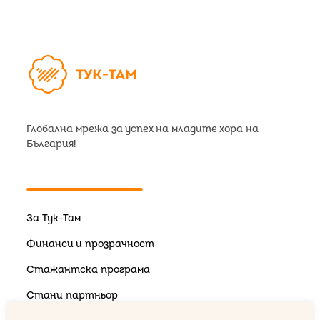
Глобална мрежа за успех на младите хора на
България!
За Тук-Там
Финанси и прозрачност
Стажантска програма
Стани партньор