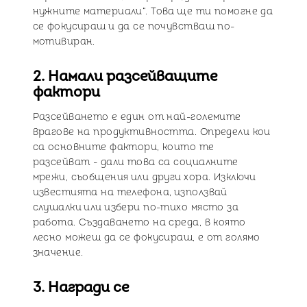
нужните материали“. Това ще ти помогне да
се фокусираш и да се почувстваш по-
мотивиран.
2. Намали разсейващите
фактори
Разсейването е един от най-големите
врагове на продуктивността. Определи кои
са основните фактори, които те
разсейват - дали това са социалните
мрежи, съобщения или други хора. Изключи
известията на телефона, използвай
слушалки или избери по-тихо място за
работа. Създаването на среда, в която
лесно можеш да се фокусираш, е от голямо
значение.
3. Награди се