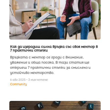
Как да изградиш силна връзка със своя ментор в
7 практични стъпки
Връзката с ментор се гради с внимание,
уважение и обща посока. В тази статия ще
откриеш 7 практични стъпки за смислено и
устойчиво менторство.
6 авг 2025 • 3 мин четене
Community