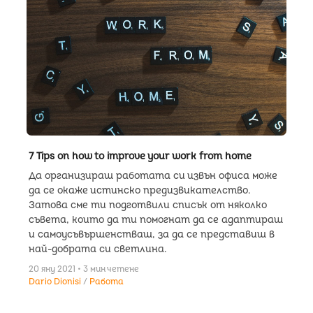
7 Tips on how to improve your work from home
Да организираш работата си извън офиса може
да се окаже истинско предизвикателство.
Затова сме ти подготвили списък от няколко
съвета, които да ти помогнат да се адаптираш
и самоусъвършенстваш, за да се представиш в
най-добрата си светлина.
20 яну 2021 • 3 мин четене
Dario Dionisi
Работа