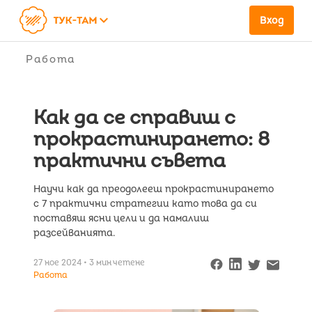
keyboard_arrow_down
Вход
Работа
Как да се справиш с
прокрастинирането: 8
практични съвета
Научи как да преодолееш прокрастинирането
с 7 практични стратегии като това да си
поставяш ясни цели и да намалиш
разсейванията.
27 ное 2024 • 3 мин четене
Работа