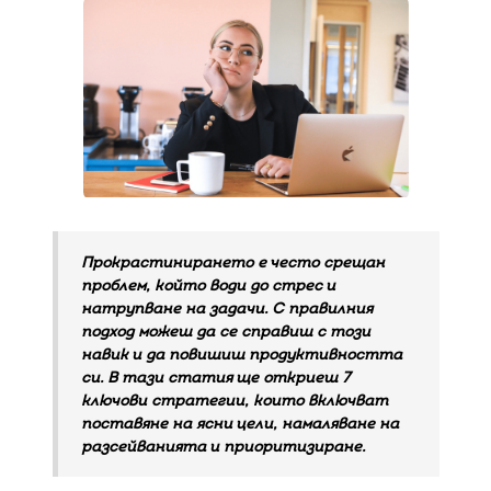
Прокрастинирането е често срещан
проблем, който води до стрес и
натрупване на задачи. С правилния
подход можеш да се справиш с този
навик и да повишиш продуктивността
си. В тази статия ще откриеш 7
ключови стратегии, които включват
поставяне на ясни цели, намаляване на
разсейванията и приоритизиране.