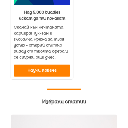
Над 5,000 buddies
искат да ти помагат
Скачай към мечтаната
кариера! Тук-Там е
глобална мрежа за твоя
успех - открий опитно
buddy от твоята сфера и
се свържи още днес.
Научи повече
Избрани статии