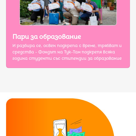
Пари за образование
И разбира се, освен подкрепа с време, трябват и
средства - Фондът на Тук-Там подкрепя всяка
година студенти със стипендии за образование