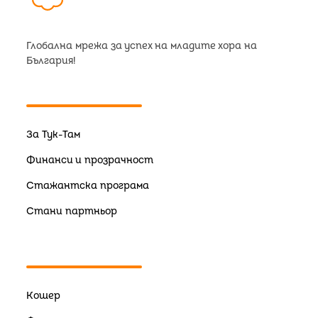
Глобална мрежа за успех на младите хора на
България!
За Тук-Там
Финанси и прозрачност
Стажантска програма
Стани партньор
Кошер