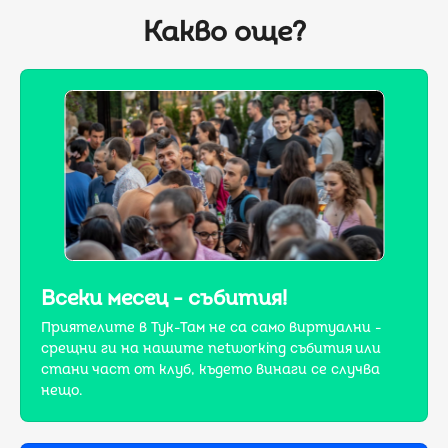
Какво още?
Всеки месец - събития!
Приятелите в Тук-Там не са само виртуални -
срещни ги на нашите networking събития или
стани част от клуб, където винаги се случва
нещо.