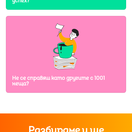
успех?
Не се справяш като другите с 1001
неща?
Разбираме и ще