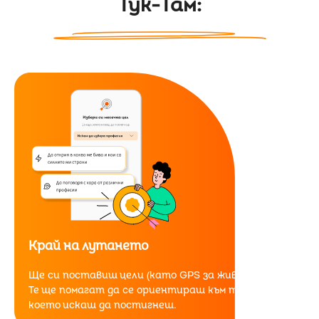
Тук-Там:
Край на лутането
Ще си поставиш цели (като GPS за живота ти).
Те ще помагат да се ориентираш към това,
което искаш да постигнеш.