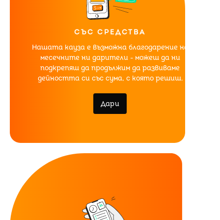
СЪС СРЕДСТВА
Нашата кауза е възможна благодарение на
месечните ни дарители - можеш да ни
подкрепяш да продължим да развиваме
дейността си със сума, с която решиш.
Дари