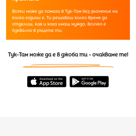
Всеки може да помага в Тук-Там без значение на
колко години е. Ти решаваш колко време да
отделиш, как и кога имаш нужда, всичко е
буквално в ръцете ти.
Тук-Там може да е в джоба ти - очакваме те!