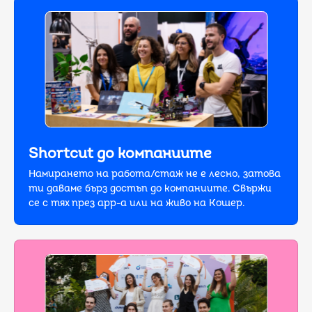
Shortcut до компаниите
Намирането на работа/стаж не е лесно, затова
ти даваме бърз достъп дo компаниите. Свържи
се с тях през app-a или на живо на Кошер.