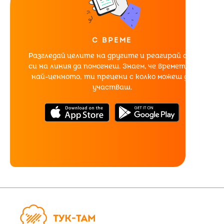
С ВРЕМЕ
Разгледай целите на другите и реагирай ако
си на линия да помогнеш. Знаем, че времето е
най-ценното, ти прецени с колко можеш да
участваш.