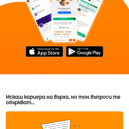
Искаш кариера на върха, но тон въпроси те
объркват...