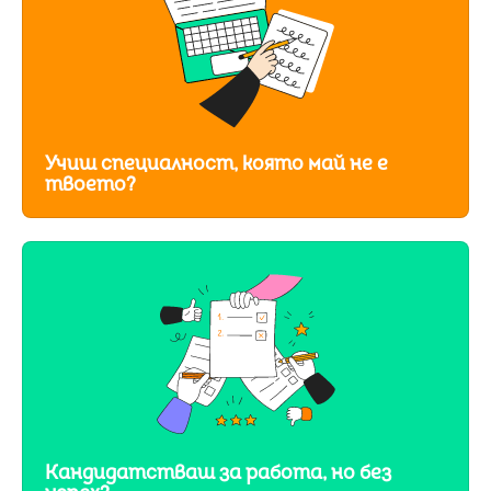
Учиш специалност, която май не е
твоето?
Кандидатстваш за работа, но без