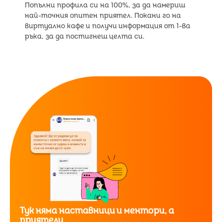
Попълни профила си на 100%, за да намериш
най-точния опитен приятел. Покани го на
виртуално кафе и получи информация от 1-ва
ръка, за да постигнеш целта си.
Тук няма наставници и ментори, а
приятели