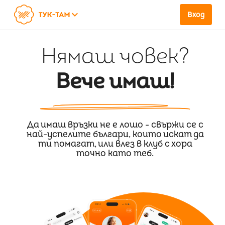
keyboard_arrow_down
Вход
Нямаш човек?
Вече имаш!
Да имаш връзки не е лошо - свържи се с
най-успелите българи, които искат да
ти помагат, или влез в клуб с хора
точно като теб.