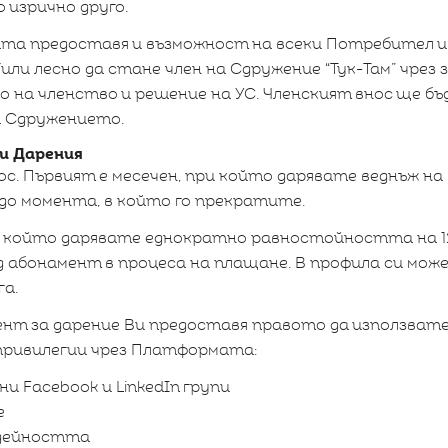
 изрично друго.
та предоставя и възможност на всеки Потребител 
или лесно да стане член на Сдружение “Тук-Там” чрез
о на членство и решение на УС. Членският внос ще бъ
а Сдружението.
 и Дарения
ос. Първият е месечен, при който дарявате веднъж на 
 до момента, в който го прекратите.
и който дарявате еднократно равностойността на 12
д абонамент в процеса на плащане. В профила си мо
га.
ент за дарение Ви предоставя правото да използват
привилегии чрез Платформата:
и Facebook и LinkedIn групи
е
 дейността