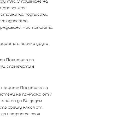
у тях. С приемане на
отправените
ностойни на подписани
 от адресата
върждаване. Настоящата
циите и всички други
ата Политика за
ти, споменати в
 и нашите Политика за
стени не по-късно от 7
ли, за да Ви дадем
вате срещу някоя от
 да изтриете своя