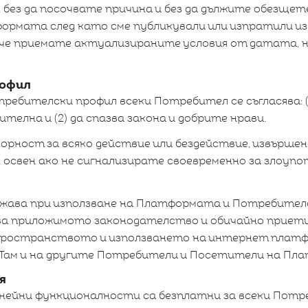
без да посочвате причина и без да дължите обезщет
ормата след като сме публикували или изпратили из
, че приемате актуализираните условия от датата, 
рофил
ребителски профил всеки Потребител се съгласява: (1
ителна и (2) да спазва закона и добрите нрави.
орност за всяко действие или бездействие, извършен
освен ако не сигнализирате своевременно за злоупо
жава при използване на Платформата и Потребителс
зва приложимото законодателство и обичайно приет
пространството и използването на интернет платфо
к-Там и на другите Потребители и Посетители на Пл
я
нейни функционалности са безплатни за всеки Потр