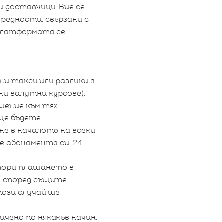
и доставчици. Вие се
ередности, свързани с
платформата се
ни такси или разлики в
и валутни курсове).
шение към тях.
 ще бъдете
е в началото на всеки
е абонамента си, 24
тори плащането в
е, според същите
този случай ще
ичено по някакъв начин,