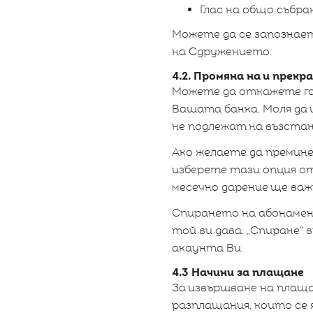
Глас на общо събра
Можете да се запознае
на Сдружението.
4.2. Промяна на и прек
Можете да откажете го
Вашата банка. Моля да 
не подлежат на възстан
Ако желаете да премин
изберете тази опция о
месечно дарение ще важ
Спирането на абонамен
той ви дава. „Спиране“
акаунта Ви.
4.3 Начини за плащане
За извършване на плащ
разплащания, които се