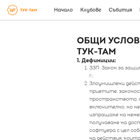
Начало
Клубове
Събития
ОБЩИ УСЛОВИ
ТУК-ТАМ
1. Дефиниции:
ЗЗП: Закон за защит
г.;
Злоумишлени дейст
приетите, законос
пространството, и
включително, но не 
изпращане на нежела
получаване на дост
софтуера с цел собс
на действия, коит