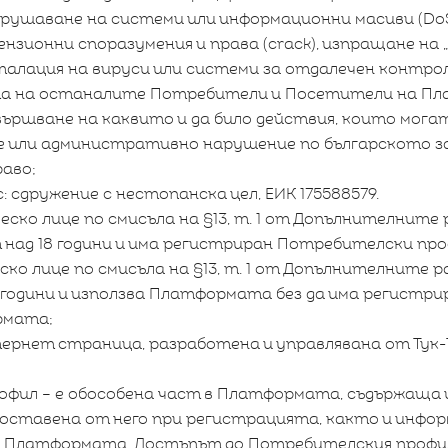
рушаване на системи или информационни масиви (DoS 
ензионни споразумения и права (crack), изпращане на 
талация на вируси или системи за отдалечен контро
а на останалите Потребители и Посетители на Пл
звършване на каквито и да било действия, които мога
 или административно нарушение по българското з
аво;
с: сдружение с нестопанска цел, ЕИК 175588579.
ско лице по смисъла на §13, т. 1 от Допълнителните 
т над 18 години и има регистриран Потребителски п
ко лице по смисъла на §13, т. 1 от Допълнителните р
18 години и използва Платформата без да има регист
рмата;
рнет страница, разработена и управлявана от Тук-Т
фил – е обособена част в Платформата, съдържаща 
оставена от него при регистрацията, както и инфо
 Платформата. Достъпът до Потребителския профил