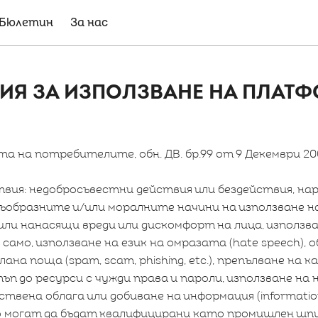
Бюлетин
За нас
Я ЗА ИЗПОЛЗВАНЕ НА ПЛАТФ
а на потребителите, обн. ДВ. бр.99 от 9 Декември 2005
вия: недобросъвестни действия или бездействия, н
ъобразните и/или моралните начини на използване 
ли нанасящи вреди или дискомфорт на лица, използ
само, използване на език на омразата (hate speech), о
на поща (spam, scam, phishing, etc.), препълване на ка
ъп до ресурси с чужди права и пароли, използване на
твена облага или добиване на информация (information
о могат да бъдат квалифицирани като промишлен шп