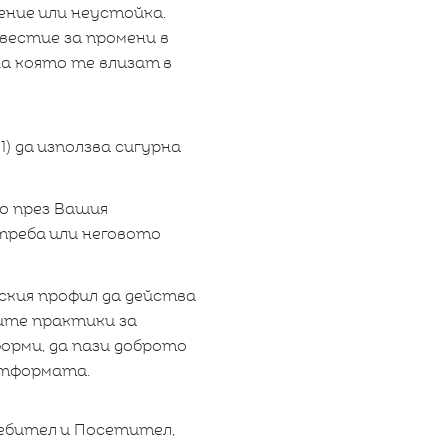
ение или неустойка.
вестие за промени в
на която те влизат в
) да използва сигурна
о през Вашия
треба или неговото
кия профил да действа
ите практики за
рми, да пази доброто
атформата.
ебител и Посетител,