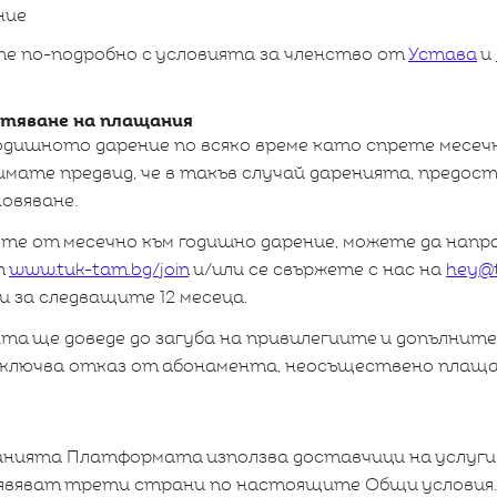
ние
те по-подробно с условията за членство от
Устава
и
ратяване на плащания
дишното дарение по всяко време като спрете месеч
имате предвид, че в такъв случай даренията, предос
овяванe.
ете от месечно към годишно дарение, можете да нап
т
www.tuk-tam.bg/join
и/или се свържете с нас на
hey@
и за следващите 12 месеца.
та ще доведе до загуба на привилегиите и допълнит
 включва отказ от абонамента, неосъществено плаща
анията Платформата използва доставчици на услуги
 явяват трети страни по настоящите Общи условия