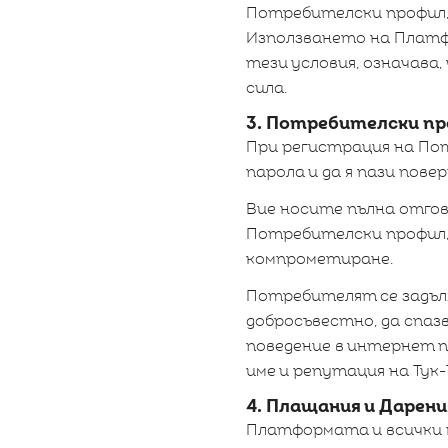
Потребителски профил, 
Използването на Платф
тези условия, означава
сила.
3. Потребителски п
При регистрация на Пот
парола и да я пази повер
Вие носите пълна отгов
Потребителски профил, 
компрометиране.
Потребителят се задъл
добросъвестно, да спа
поведение в интернет 
име и репутация на Ту
4. Плащания и Дарени
Платформата и всички 