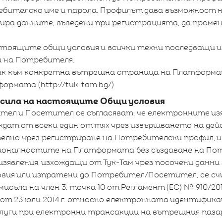
ебителско име и парола. Профилът дава възможност 
ира данните, въведени при регистрацията, да промен
стоящите общи условия и всички техни последващи из
 на Потребителя.
линк към конкретна вътрешна страница на Платформа
рмата (http://tuk-tam.bg/)
 сила на настоящите Общи условия
ител и Посетител се съгласяват, че електронните и
ждат от всеки един от тях чрез извършването на дей
лно чрез регистриране на Потребителски профил, ил
ионалностите на Платформата без създаване на По
зявления, изхождащи от Тук-Там чрез посочени данни
ия или изпратени до Потребител/Посетител, се сч
исъла на член 3, точка 10 от Регламент (ЕС) № 910/20
от 23 юли 2014 г. относно електронната идентифика
уги при електронни трансакции на вътрешния паза