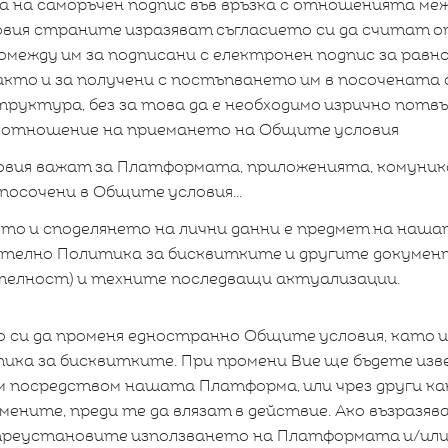
на саморъчен подпис във връзка с отношенията межд
вия
страните изразяват съгласието си да считат 
омежду им за подписани с електронен подпис за рав
както и за получени с постъпването им в посочената
руктура, без за това да е необходимо изрично пот
о отношение на приемането на Общите условия
ия важат за Платформата, приложенията, комуника
 посочени в Общите условия...
то и споделянето на лични данни е предмет на наш
телно Политика за бисквитките и другите докумен
елност) и техните последващи актуализации.
о си да променя едностранно Общите условия, като
ка за бисквитките. При промени Вие ще бъдете изве
 посредством нашата Платформа, или чрез други кана
мените, преди те да влязат в действие. Ако възразя
преустановите използването на Платформата и/или