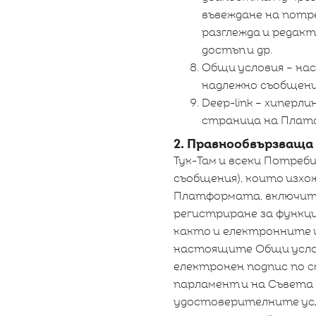
въвеждане на потр
разглежда и редакт
достъп и др.
Общи условия – на
надлежно съобщени
Deep-link – хипер
страница на Платфо
2. Правнообвързваща
Тук-Там и всеки Потреб
съобщения), които изхо
Платформата, включите
регистриране за функц
както и електронните и
настоящите Общи услов
електронен подпис по см
парламент и на Съвета 
удостоверителните усл