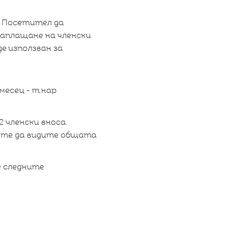
и Посетител да
 заплащане на членски
де използван за
месец - т.нар
 членски вноса.
жете да видите общата
е следните