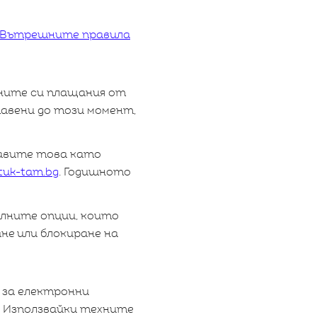
Вътрешните правила
ните си плащания от
тавени до този момент,
равите това като
tuk-tam.bg
. Годишното
елните опции, които
не или блокиране на
 за електронни
. Използвайки техните