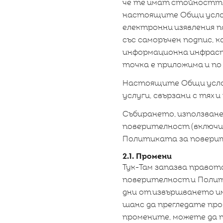
че те имат стойността 
настоящите Общи усло
електронни изявления п
със саморъчен подпис, 
информационна инфраст
точка е приложима и п
Настоящите Общи услов
услуги, свързани с тях и
Събирането, използване
поверителност (включи
Политиката за поверит
2.1. Промени
Тук-Там запазва правот
поверителност и Полити
дни от извършването им
шанс да прегледате про
промените, можете да 