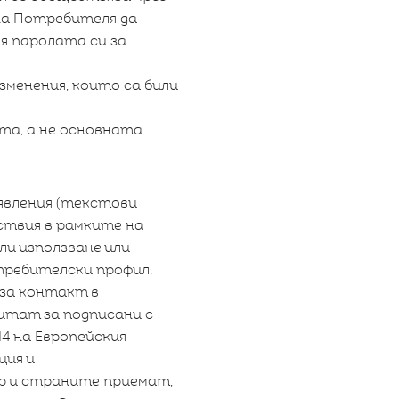
на Потребителя да
я паролата си за
менения, които са били
та, а не основната
зявления (текстови
ствия в рамките на
и използване или
требителски профил,
 за контакт в
итат за подписани с
14 на Европейския
ция и
р и страните приемат,