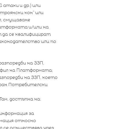
атаки и др.) или
„троянски кон” или
л, смущаване
атформата и/или на
т да се квалифицират
аконодателство или по
разпоредби на ЗЗП,
рофил на Платформата;
азпоредби на ЗЗП, което
риран Потребителски
ам, достъпна на:
информация за
рмация относно
 се осъществява чрез