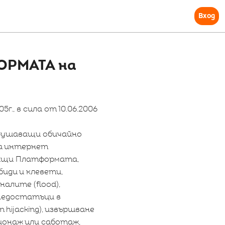
Вход
ОРМАТА на
г., в сила от 10.06.2006
арушаващи обичайно
на интернет
ващи Платформата,
биди и клевети,
налите (flood),
 недостатъци в
 hijacking), извършване
ионаж или саботаж,