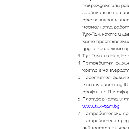
повреждане или раз
заобикаляне на лиц
предизвикване инс
нормалната работ
Тук-Там, както и и
като престъпление
друго приложимо пр
Тук-Там или Ние, На
Потребител: физиче
което е на възрас
Посетител: физичес
е на възраст над 
профил на Платфо
Платформата: инте
www.tuk-tam.bg
.
Потребителски про
Потребителя, пред
дейността му чрез