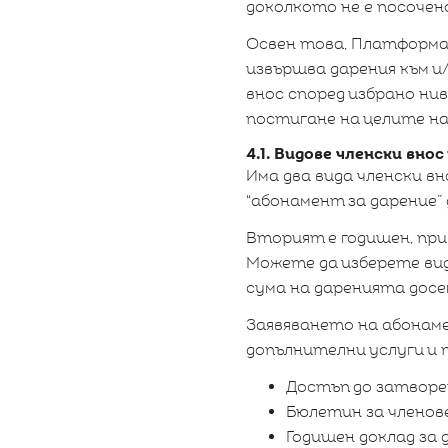
доколкото не е посочено
Освен това, Платформа
извършва дарения към и/
внос според избрано нив
постигане на целите н
4.1. Видове членски внос
Има два вида членски вн
“абонамент за дарение”
Вторият е годишен, пр
Можете да изберете ви
сума на даренията досе
Заявяването на абонам
допълнителни услуги и 
Достъп до затворен
Бюлетин за членов
Годишен доклад за