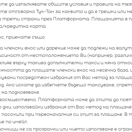
вате да изпълнявате общите условия и правила на тез
те отговорно Тук-Там за каквито и да е грешки или н
на трети страни през Платформата. Плащанията в 
а/кредитна карта.
с, приемате също:
членски внос или дарение може да подлежи на валут
симост от местоположението Ви (например, различн
 влияе върху такива допълнителни такси и няма отно
ожността да плащате членски внос на месечна база,
вани посредством избрания от Вас метод за плащан
д. Ако искате да избегнете бъдещо таксуване, спрет
 на подновяване.
неосъществено, Платформата може да опита да пов
 дни, използвайки избрания от Вас метод на плащан
 посочили при първоначалния си опит за плащане. В 
е по имейл.
очници не са прозрачни или чието използване е огран