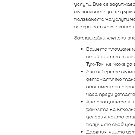
услуги, Вие се задължа
съгласявате да не държи
ползването на услуги 
извършват чрез дебитн
Заплащайки членски вно
Вашето плащане на 
стойността в зави
Тук-Там не може да
Ако изберете възм
автоматично таксу
абонаментен перио
часа преди датата
Ако плащането е 
рамките на няколко
условия, които сте
получите съобщени
Дарения, чиито изт