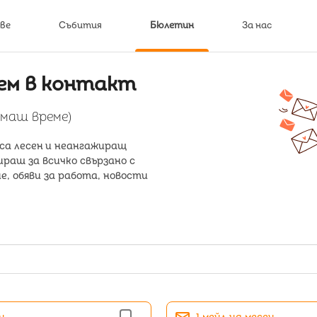
ве
Събития
Бюлетин
За нас
ем в контакт
ямаш време)
а лесен и неангажиращ
ираш за всичко свързано с
, обяви за работа, новости