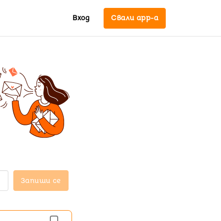
Вход
Свали app-a
Запиши се