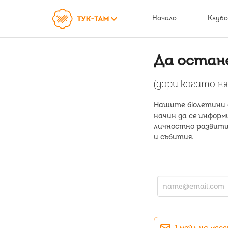
keyboard_arrow_down
Начало
Клубо
Да остан
(дори когато н
Нашите бюлетини с
начин да се информ
личностно развитие
и събития.