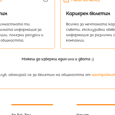
mail
ц
1 мейл на месец
тин
Кариерен бюлетин
 личностното ти
Всичко за мечтаната кар
алната информация за
съвети, ексклузивни обяв
ции, полезни ресурси и
информация за различни 
т общността.
компании.
Можеш да избереш един или и двата :)
клуб, абонирай се за бюлетин на общността от
настройките