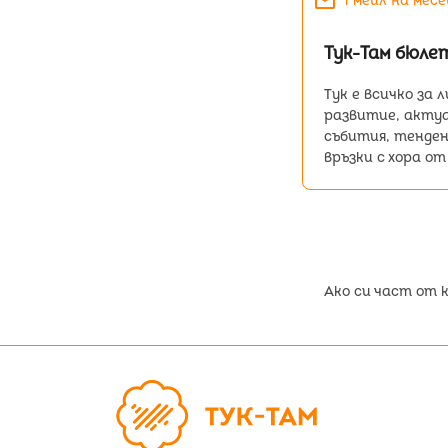
mail
1 мейл на месе
Тук-Там бюле
Tук е всичко за
развитие, акту
събития, тенден
връзки с хора о
Ако си част от 