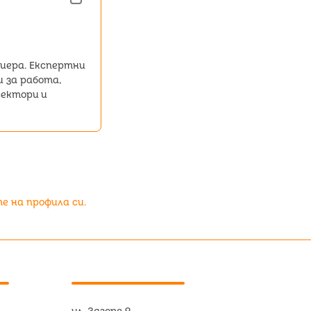
иера. Експертни
и за работа,
сектори и
 на профила си.