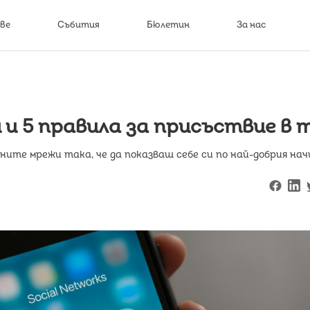
ве
Събития
Бюлетин
За нас
 и 5 правила за присъствие в 
ните мрежи така, че да показваш себе си по най-добрия нач