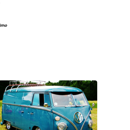
с
йто