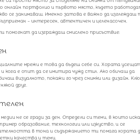
е са просто място за споделяне на снимки от пътувани
ето онлайн портфолио и първото място, където работода
какво се занимаваш. Именно затова е важно да изглеждаш
възприеман – интересен, автентичен и целенасочен.
ти помогнат да изграждаш смислено присъствие:
ен
циалните мрежи е това да бъдеш себе си. Хората усеща
 и кога е опит да се имитира чужд стил. Ако обичаш да
обичаш визуалното, покажи го чрез снимки или дизайн. Кл
някой друг.
ателен
едии не се гради за ден. Определи си теми, в които иск
пример образование, технологии или изкуство, и се
вателността в тона и съдържанието ти помага хората 
ретни качества и теми.