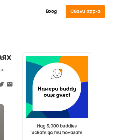
Вход
Свали app-a
тях
ин.
Над 5,000 buddies
искат да ти помагат