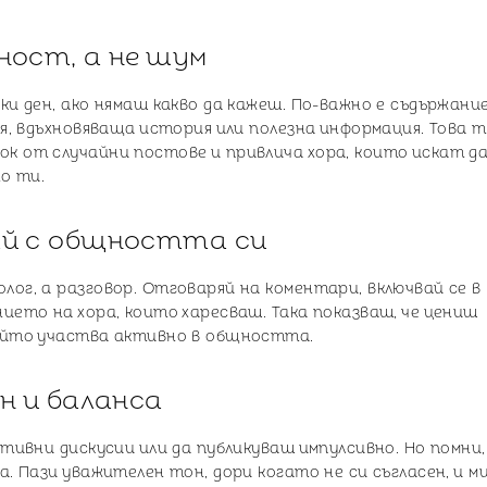
ност, а не шум
еки ден, ако нямаш какво да кажеш. По-важно е съдържан
ея, вдъхновяваща история или полезна информация. Това т
к от случайни постове и привлича хора, които искат д
о ти.
ай с общността си
лог, а разговор. Отговаряй на коментари, включвай се в
нието на хора, които харесваш. Така показваш, че цениш
който участва активно в общността.
он и баланса
ативни дискусии или да публикуваш импулсивно. Но помни,
а. Пази уважителен тон, дори когато не си съгласен, и м