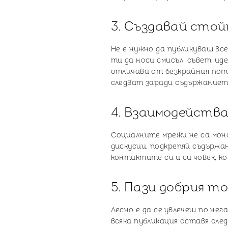
3. Създавай стой
Не е нужно да публикуваш вс
ти да носи смисъл: съвет, ид
отличава от безкрайния пото
следват заради съдържаниет
4. Взаимодейств
Социалните мрежи не са моно
дискусии, подкрепяй съдържа
контактите си и си човек, 
5. Пази добрия т
Лесно е да се увлечеш по нег
всяка публикация оставя след