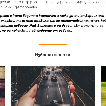
фесионално съдържание. Така изграждаш образ на човек, 
щуват и да работят.
режи е като визитна картичка и може да ти отвори много
 следваш тези пет правила, ще се представяш по начин, ко
згражда доверие. Най-важното е да бъдеш автентичен и да
че да показваш най-доброто от себе си.
Избрани статии