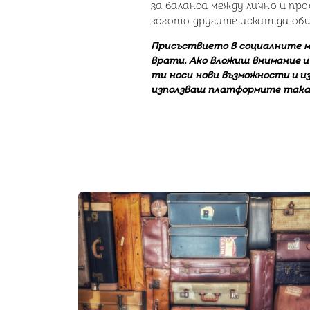
за баланса между лично и про
когото другите искат да об
Присъствието в социалните м
врати. Ако вложиш внимание и
ти носи нови възможности и и
използваш платформите така, 