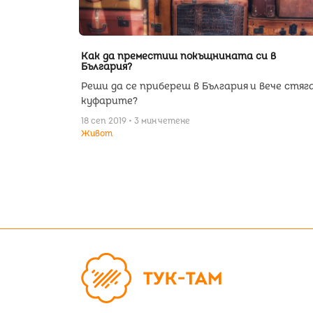
Как да преместиш покъщнината си в
България?
Реши да се прибереш в България и вече стяг
куфарите?
18 сеп 2019 • 3 мин четене
Живот