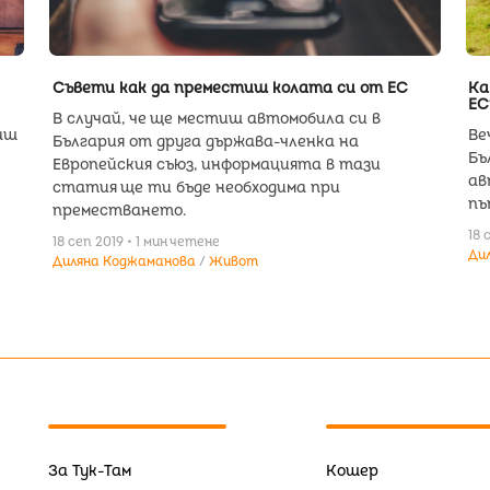
Съвети как да преместиш колата си от ЕС
Ка
ЕС
В случай, че ще местиш автомобила си в
аш
Ве
България от друга държава-членка на
Бъ
Европейския съюз, информацията в тази
ав
статия ще ти бъде необходима при
пъ
преместването.
18 
18 сеп 2019 • 1 мин четене
Ди
Диляна Коджаманова
Живот
За Тук-Там
Кошер