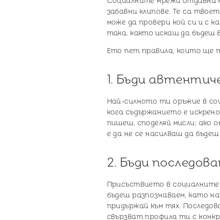
Социалните мрежи отдавна н
забавни клипове. Те са тво
може да провери кой си и с 
така, както искаш да бъдеш 
Ето пет правила, които ще 
1. Бъди автентич
Най-силното ти оръжие в со
кога съдържанието е искрено
пишеш, споделяй мисли; ако 
е да не се насилваш да бъдеш 
2. Бъди последов
Присъствието в социалните м
бъдеш разпознаваем, като на
придържай към тях. Последо
свързват профила ти с конк