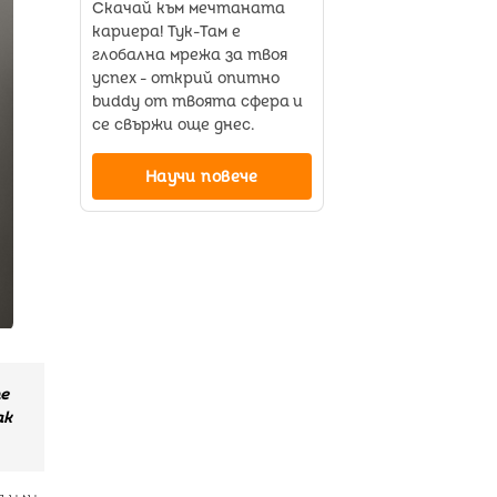
Скачай към мечтаната
кариера! Тук-Там е
глобална мрежа за твоя
успех - открий опитно
buddy от твоята сфера и
се свържи още днес.
Научи повече
е
ак