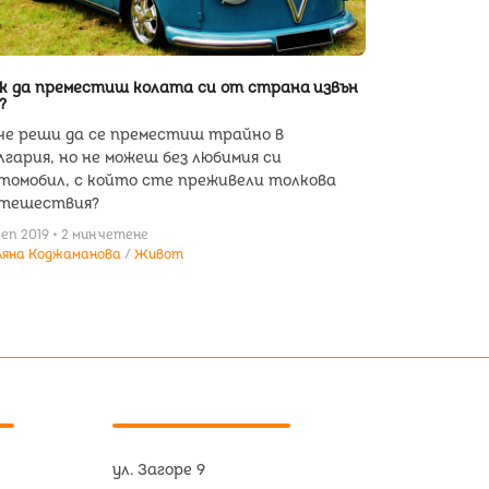
к да преместиш колата си от страна извън
?
че реши да се преместиш трайно в
лгария, но не можеш без любимия си
томобил, с който сте преживели толкова
тешествия?
сеп 2019 • 2 мин четене
ляна Коджаманова
Живот
ул. Загоре 9