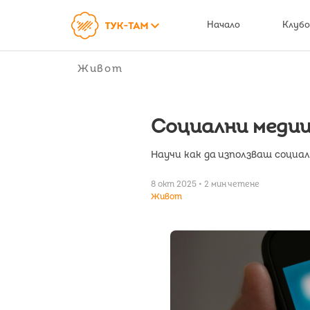
keyboard_arrow_down
Начало
Клубо
Живот
Социални медии
Научи как да използваш социал
8 окт 2025 • 2 мин четене
Живот