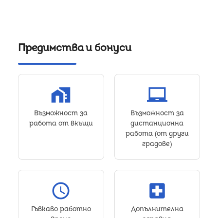
Предимства и бонуси
home_work
laptop_chromebook
Възможност за
Възможност за
работа от вкъщи
дистанционна
работа (от други
градове)
schedule
local_hospital
Гъвкаво работно
Допълнителна