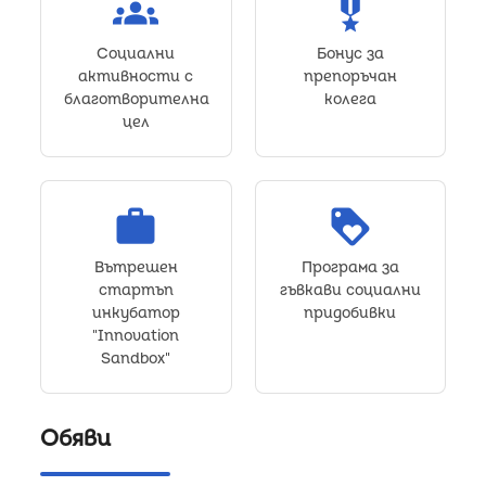
groups
military_tech
Социални
Бонус за
активности с
препоръчан
благотворителна
колега
цел
work
loyalty
Вътрешен
Програма за
стартъп
гъвкави социални
инкубатор
придобивки
"Innovation
Sandbox"
Обяви