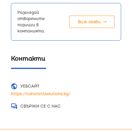
Разгледай
отворените
arrow_right_alt
Виж обяви
позиции в
компанията.
Контакти
public
УЕБСАЙТ
https://coherentsolutions.bg/
question_answer
СВЪРЖИ СЕ С НАС