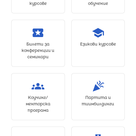
курсове
обучение
local_activity
school
Билети за
Езикови курсове
конференции и
семинари
groups
celebration
Коучинг/
Партита и
менторска
тиимбилдинги
програма