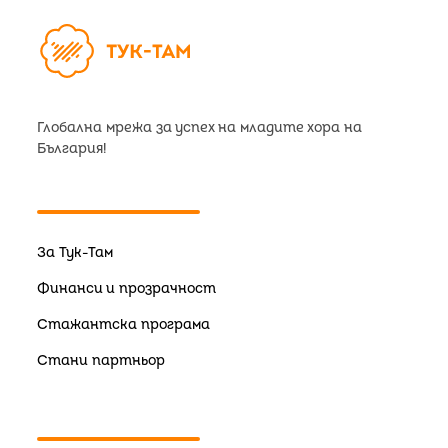
Глобална мрежа за успех на младите хора на
България!
За Тук-Там
Финанси и прозрачност
Стажантска програма
Стани партньор