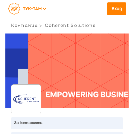
keyboard_arrow_down
Вход
Компании
Coherent Solutions
За компанията