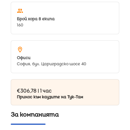
people
Брой хора в екипа
160
location_on
Oфиси
София, бул. Цариградско шосе 40
€306,78 | 1 час
Принос към каузите на Тук-Там
За компанията