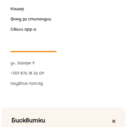
Кошер
Фонд за стипендии
Свали app-a
ул. Загоре 9
+359 876 18 26 09
hey@tuk-tam.bg
Бисквитки
close