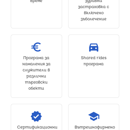
време
здравна
застраховка с
включено
зъболечение
euro
directions_car_filled
Програма за
Shared rides
намаления за
програма
служители в
различни
търговски
обекти
verified
school
Сертификационни
Вътрешнофирмено