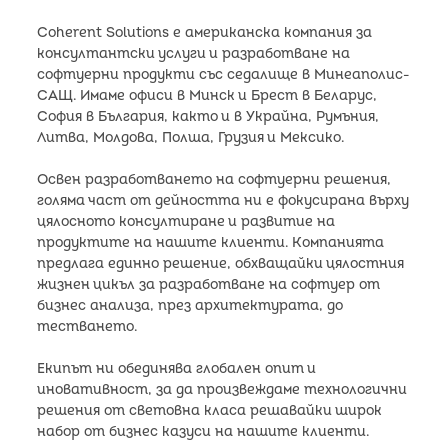
Coherent Solutions е американска компания за
консултантски услуги и разработване на
софтуерни продукти със седалище в Минеаполис-
САЩ. Имаме офиси в Минск и Брест в Беларус,
София в България, както и в Украйна, Румъния,
Литва, Молдова, Полша, Грузия и Мексико.
Освен разработването на софтуерни решения,
голяма част от дейността ни е фокусирана върху
цялосното консултиране и развитие на
продуктите на нашите клиенти. Компанията
предлага единно решение, обхващайки цялостния
жизнен цикъл за разработване на софтуер от
бизнес анализа, през архитектурата, до
тестването.
Екипът ни обединява глобален опит и
иновативност, за да произвеждаме технологични
решения от световна класа решавайки широк