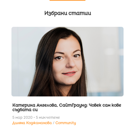
Избрани статии
Катерина Ангелова, СайтГраунд: Човек сам кове
съдбата си
5 мар 2020 • 5 мин четене
Диляна Коджаманова
Community