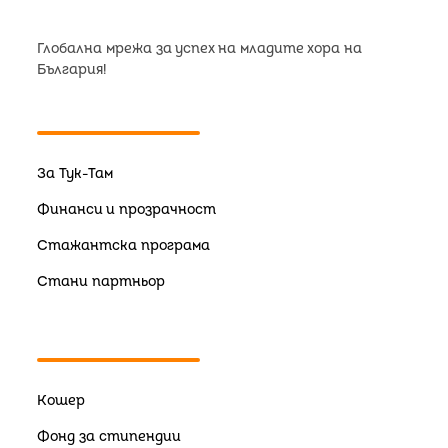
Глобална мрежа за успех на младите хора на
България!
За Тук-Там
Финанси и прозрачност
Стажантска програма
Стани партньор
Кошер
Фонд за стипендии