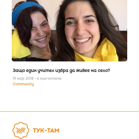
Защо един учител избра да живее на село?
19 мар 2018 • 6 мин четене
Community