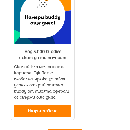
Над 5,000 buddies
искат да ти помагат
Скачай към мечтаната
кариера! Тук-Там е
глобална мрежа за твоя
успех - открий опитно
buddy от твоята сфера и
се свържи още днес.
Научи повече