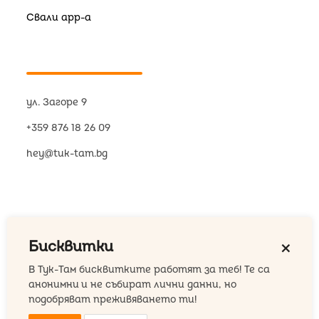
Свали app-a
ул. Загоре 9
+359 876 18 26 09
hey@tuk-tam.bg
Бисквитки
close
В Тук-Там бисквитките работят за теб! Те са
анонимни и не събират лични данни, но
© 2026 Тук-Там
подобряват преживяването ти!
Общи условия