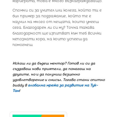
кариерата, това е много възнаграждаващо.
Спомни си за учител или колега, който ти е
бил пример за подражание, който те е
научил на много от нещата, които умееш
сега. Благодарен ли си му? Точна такава
благодарност ще изпитват към теб всички
непознати хора, на които успееш да
помогнеш.
Искаш ли да бъдеш ментор? Готов ли си да
създаваш нови приятели, да помагаш на
другите, но и да получиш безценно
удовлетворение и смисъл. Тогава стани опитно
buddy в
глобална мрежа за развитие на Тук-
Там
!