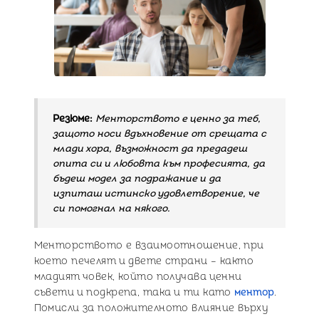
Резюме:
Менторството е ценно за теб,
защото носи вдъхновение от срещата с
млади хора, възможност да предадеш
опита си и любовта към професията, да
бъдеш модел за подражание и да
изпиташ истинско удовлетворение, че
си помогнал на някого.
Менторството е взаимоотношение, при
което печелят и двете страни – както
младият човек, който получава ценни
съвети и подкрепа, така и ти като
ментор
.
Помисли за положителното влияние върху