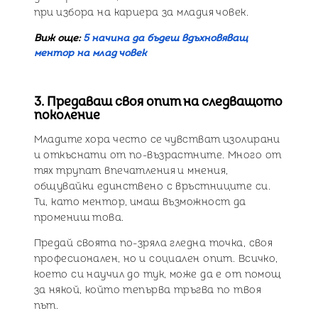
при избора на кариера за младия човек.
Виж още:
5 начина да бъдеш вдъхновяващ
ментор на млад човек
3. Предаваш своя опит на следващото
поколение
Младите хора често се чувстват изолирани
и откъснати от по-възрастните. Много от
тях трупат впечатления и мнения,
общувайки единствено с връстниците си.
Ти, като ментор, имаш възможност да
промениш това.
Предай своята по-зряла гледна точка, своя
професионален, но и социален опит. Всичко,
което си научил до тук, може да е от помощ
за някой, който тепърва тръгва по твоя
път.