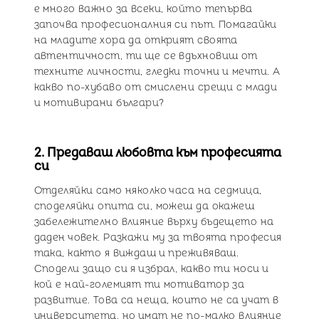
е много важно за всеки, който тепърва
започва професионалния си път. Помагайки
на младите хора да открият своята
автентичност, ти ще се вдъхновиш от
техните личности, гледки точни и мечти. А
какво по-хубаво от смислени срещи с млади
и мотивирани българи?
2. Предаваш любовта към професията
си
Отделяйки само няколко часа на седмица,
споделяйки опита си, можеш да окажеш
забележително влияние върху бъдещето на
даден човек. Разкажи му за твоята професия
така, както я виждаш и преживяваш.
Сподели защо си я избрал, какво ти носи и
кой е най-големият ти мотиватор за
развитие. Това са неща, които не са учат в
университета, но имат не по-малко влияние