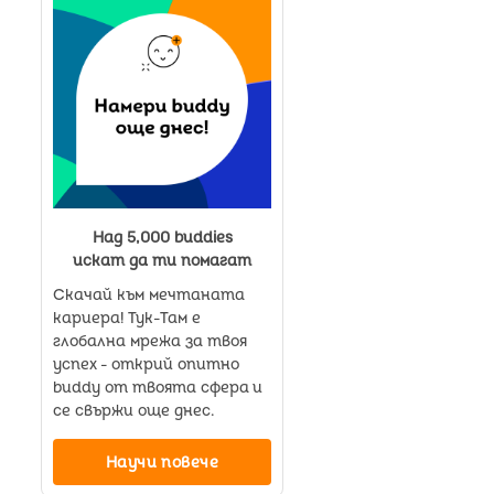
Над 5,000 buddies
искат да ти помагат
Скачай към мечтаната
кариера! Тук-Там е
глобална мрежа за твоя
успех - открий опитно
buddy от твоята сфера и
се свържи още днес.
Научи повече