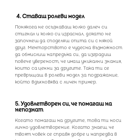
4. Ставаш ролеви модел
Понякога не осъзнаваш колко далеч си
стигнал и колко си израснал, докато не
започнеш да споделяш опита си с някой
друг. Менторството е чудесна възможност
да обмислиш напредъка си, да изградиш
повече увереност, че имаш уникални знания,
които са ценни за другите. Така ти се
превръщаш в ролеви модел за подражание,
който вдъхновява с личен пример.
5. Удовлетворен си, че помагаш на
непознат
Когато помагаш на другите, това ти носи
лично удовлетворение. Когато знаеш, че
твоят човек се справя добре и напредва в