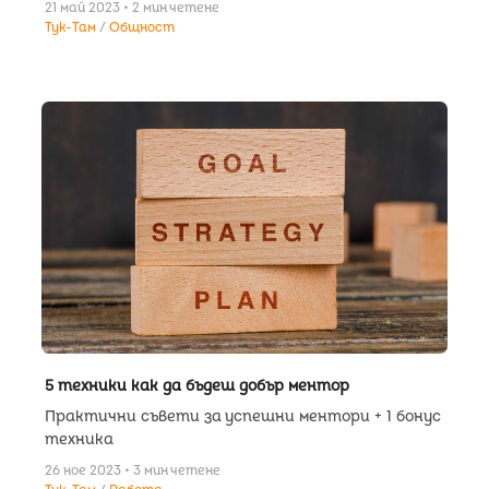
21 май 2023 • 2 мин четене
Тук-Там
Общност
5 техники как да бъдеш добър ментор
Практични съвети за успешни ментори + 1 бонус
техника
26 ное 2023 • 3 мин четене