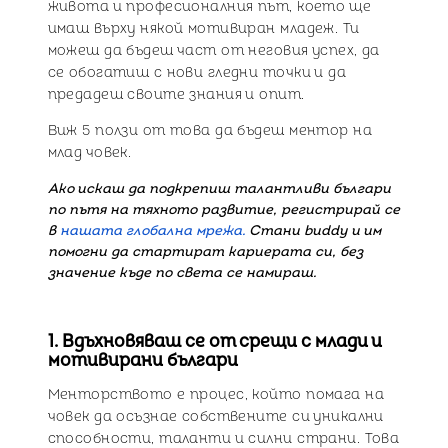
живота и професионалния път, което ще
имаш върху някой мотивиран младеж. Ти
можеш да бъдеш част от неговия успех, да
се обогатиш с нови гледни точки и да
предадеш своите знания и опит.
Виж 5 ползи от това да бъдеш ментор на
млад човек.
Ако искаш да подкрепиш талантливи българи
по пътя на тяхното развитие, регистрирай се
в
нашата глобална мрежа.
Стани buddy и им
помогни да стартират кариерата си, без
значение къде по света се намираш.
1. Вдъхновяваш се от срещи с млади и
мотивирани българи
Менторството е процес, който помага на
човек да осъзнае собствените си уникални
способности, таланти и силни страни. Това