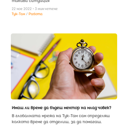
такава ситуация
22 ное 2022 • 3 мин четене
Тук-Там
Работа
Имаш ли време да бъдеш ментор на млад човек?
В глобалната мрежа на Тук-Там сам определяш
колкото време да отделиш, за да помагаш.