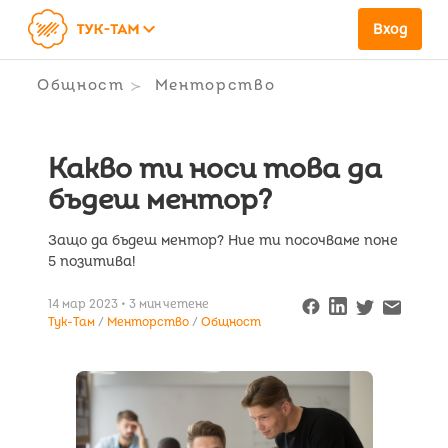
keyboard_arrow_down
Вход
Общност
Менторство
Какво ти носи това да
бъдеш ментор?
Защо да бъдеш ментор? Ние ти посочваме поне
5 позитива!
14 мар 2023 • 3 мин четене
Тук-Там
Менторство
Общност