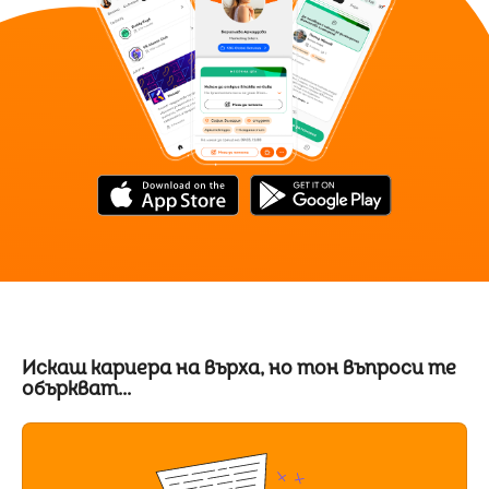
Искаш кариера на върха, но тон въпроси те
объркват...