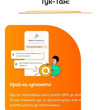
Тук-Там:
Край на лутането
Ще си поставиш цели (като GPS за живота ти).
Те ще помагат да се ориентираш към това,
което искаш да постигнеш.