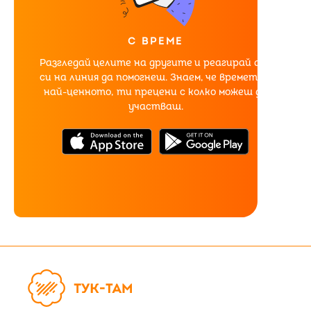
С ВРЕМЕ
Разгледай целите на другите и реагирай ако
си на линия да помогнеш. Знаем, че времето е
най-ценното, ти прецени с колко можеш да
участваш.