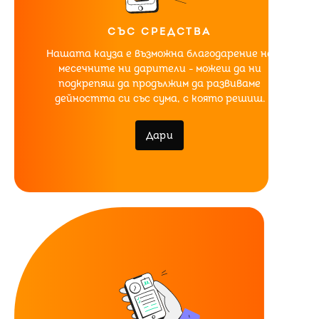
СЪС СРЕДСТВА
Нашата кауза е възможна благодарение на
месечните ни дарители - можеш да ни
подкрепяш да продължим да развиваме
дейността си със сума, с която решиш.
Дари