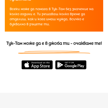
Всеки може да помага в Тук-Там без значение на
колко години е. Ти решаваш колко време да
отделиш, как и кога имаш нужда, всичко е
буквално в ръцете ти.
Тук-Там може да е в джоба ти - очакваме те!