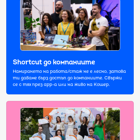
Shortcut до компаниите
Намирането на работа/стаж не е лесно, затова
ти даваме бърз достъп дo компаниите. Свържи
се с тях през app-a или на живо на Кошер.