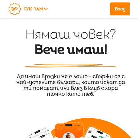
keyboard_arrow_down
Вход
Нямаш човек?
Вече имаш!
Да имаш връзки не е лошо - свържи се с
най-успелите българи, които искат да
ти помагат, или влез в клуб с хора
точно като теб.