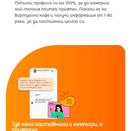
Попълни профила си на 100%, за да намериш
най-точния опитен приятел. Покани го на
виртуално кафе и получи информация от 1-ва
ръка, за да постигнеш целта си.
Тук няма наставници и ментори, а
приятели