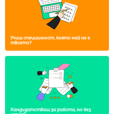
Учиш специалност, която май не е
твоето?
Кандидатстваш за работа, но без