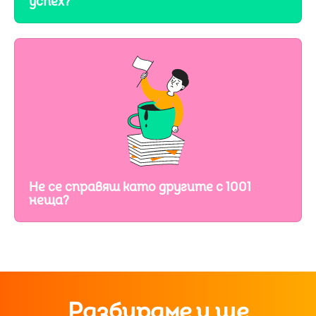
успех?
Не се справяш като другите с 1001
неща?
Разбираме и ще