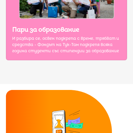
Пари за образование
И разбира се, освен подкрепа с време, трябват и
средства - Фондът на Тук-Там подкрепя всяка
година студенти със стипендии за образование