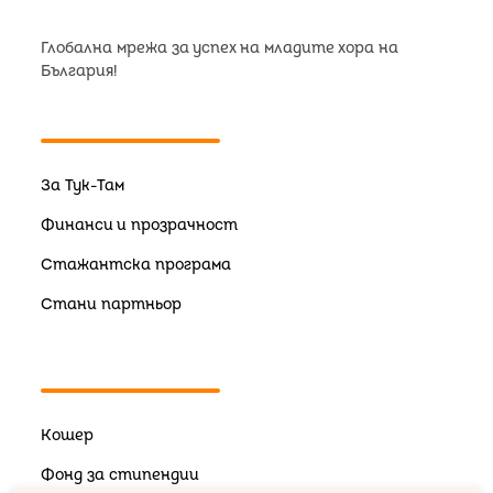
Глобална мрежа за успех на младите хора на
България!
За Тук-Там
Финанси и прозрачност
Стажантска програма
Стани партньор
Кошер
Фонд за стипендии