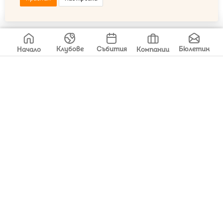
Свали app-a
Клубове
Събития
Бюлетин
Начало
Компании
ул. Загоре 9
+359 876 18 26 09
hey@tuk-tam.bg
© 2026 Тук-Там
Общи условия