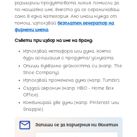
разшириш продуктовата линия, помисли за
по-мащабно име, вместо да се ограничаваш
само в една категория. Ако имаш нужда от
помощ, използвай
безплатен генератор на
фирмени имена
.
Съвети при избор на име на бранд:
Използвай метафора или дума, която
буди асоциация с продукта/ услугата.
Опиши буквално дейността си (напр. The
Shoe Company).
Използвай променена дума (напр. Tumblr).
Създай акроним (напр. HBO - Home Box
Office).
Комбинирай две думи (напр. Pinterest или
Snapple).
mail
Запиши се за
кариерния ни бюлетин