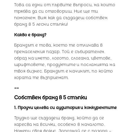
Това са едни от първите въпроси, на които
трябва да си отговориш. Ние ще ти
помогнем. Виж как да създадеш собствен
бранд в 5 лесни стъпки!
Какво е бранд?
Брандът е това, което те отличава в
пренаселения пазар. Той е събирателен
образ на името, логото, слогана, цветове,
шрифтовете, продуктите и посланията на
твоя бизнес. Брандът е начинът, по който
хората те възприемат.
--
Собствен бранд в 5 стъпки
1. Проучи целева си аудитория и конкурентите
Трудно ще създадеш бранд, който да се
харесва на всички, особено в началото.
Намери своя фокус. Запознай се с пазара –