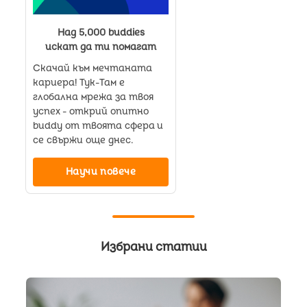
Над 5,000 buddies
искат да ти помагат
Скачай към мечтаната
кариера! Тук-Там е
глобална мрежа за твоя
успех - открий опитно
buddy от твоята сфера и
се свържи още днес.
Научи повече
Избрани статии