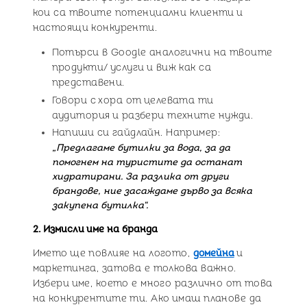
кои са твоите потенциални клиенти и
настоящи конкуренти.
Потърси в Google аналогични на твоите
продукти/ услуги и виж как са
представени.
Говори с хора от целевата ти
аудитория и разбери техните нужди.
Напиши си гайдлайн. Например:
„Предлагаме бутилки за вода, за да
помогнем на туристите да останат
хидратирани. За разлика от други
брандове, ние засаждаме дърво за всяка
закупена бутилка“.
2. Измисли име на бранда
Името ще повлияе на логото,
домейна
и
маркетинга, затова е толкова важно.
Избери име, което е много различно от това
на конкурентите ти. Ако имаш планове да