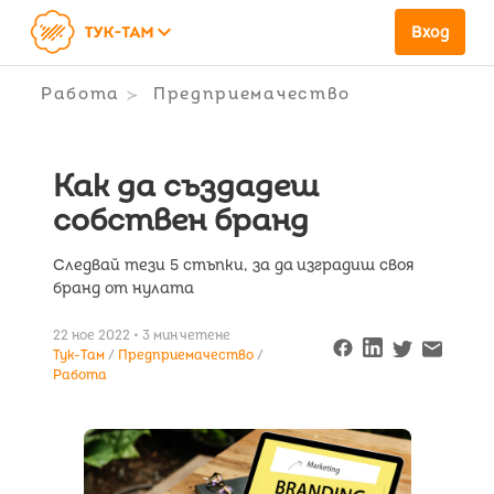
keyboard_arrow_down
Вход
Работа
Предприемачество
Как да създадеш
собствен бранд
Следвай тези 5 стъпки, за да изградиш своя
бранд от нулата
22 ное 2022 • 3 мин четене
Тук-Там
Предприемачество
Работа