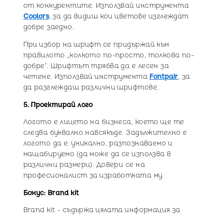
от конкурентите. Използвай инструмента
Coolors
, за да видиш кои цветове изглеждат
добре заедно.
При избор на шрифт се придържай към
правилото „колкото по-просто, толкова по-
добре“. Шрифтът трябва да е лесен за
четене. Използвай инструмента
Fontpair
, за
да разглеждаш различни шрифтове.
5. Проектирай лого
Логото е лицето на бизнеса, което ще те
следва буквално навсякъде. Задължително е
логото да е: уникално, разпознаваемо и
мащабируемо (да може да се използва в
различни размери). Довери се на
професионалист за изработката му.
Бонус: Brand kit
Brand kit - съдържа цялата информация за