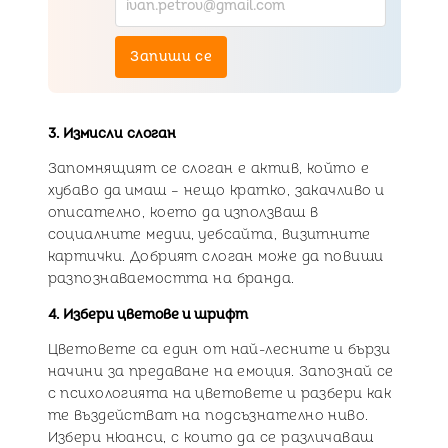
Запиши се
3. Измисли слоган
Запомнящият се слоган е актив, който е
хубаво да имаш – нещо кратко, закачливо и
описателно, което да използваш в
социалните медии, уебсайта, визитните
картички. Добрият слоган може да повиши
разпознаваемостта на бранда.
4. Избери цветове и шрифт
Цветовете са един от най-лесните и бързи
начини за предаване на емоция. Запознай се
с психологията на цветовете и разбери как
те въздействат на подсъзнателно ниво.
Избери нюанси, с които да се различаваш