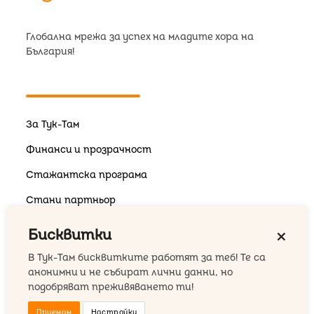
Глобална мрежа за успех на младите хора на
България!
За Тук-Там
Финанси и прозрачност
Стажантска програма
Стани партньор
Бисквитки
close
В Тук-Там бисквитките работят за теб! Те са
анонимни и не събират лични данни, но
Кошер
подобряват преживяването ти!
Фонд за стипендии
Приемам
Настройки