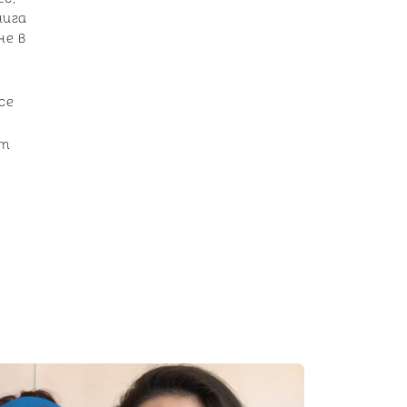
нига
не в
се
от