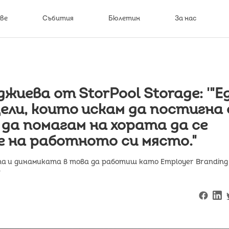
ве
Събития
Бюлетин
За нас
иева от StorPool Storage: '"Е
ели, които искам да постигна 
 да помагам на хората да се
 на работното си място."
а и динамиката в това да работиш като Employer Branding
?