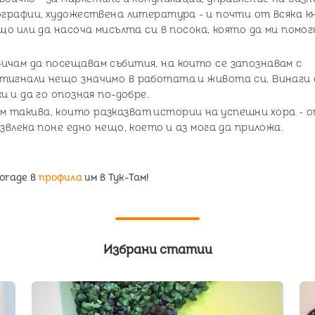
ографии, художествена литература - и почти от всяка к
що или да насоча мисълта си в посока, която да ми помог
ичам да посещавам събития, на които се запознавам с
тигнали нещо значимо в работата и живота си. Винаги 
и и да го опозная по-добре.
 такива, които разказват истории на успешни хора - 
звлека поне едно нещо, което и аз мога да приложа.
torage в
профила
им в Тук-Там!
Избрани статии