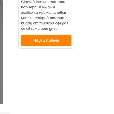
Скачай към мечтаната
кариера! Тук-Там е
глобална мрежа за твоя
успех - открий опитно
buddy от твоята сфера и
се свържи още днес.
Научи повече