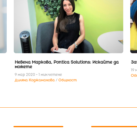
Невена Маркова, Pontica Solutions: Искайте да
За
можете
19 
9 мар 2020 • 1 мин четене
Об
Диляна Коджаманова
Общност