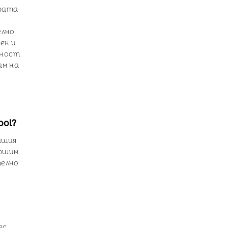
ората
елно
ен и
жност
ам на
ool?
ашия
ършим
телно
ес,