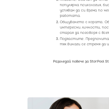
популярна психология, би
успявам да си взема по не
работата.
Общуването с хората. Об
интересни личности, пос
старая да поговоря с всек
Подкастите. Предпочитам
тях винаги се стремя да и
Разгледай повече за StorPool S