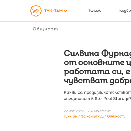
keyboard_arrow_down
Начало
Клубо
Общност
Силвина Фурнадж
от основните ц
работата си, е
чувстват добре
Какви са предизвикателстват
специалист в StorPool Storage
22 ное 2023 • 2 мин четене
Тук-Там
За компании
Общност