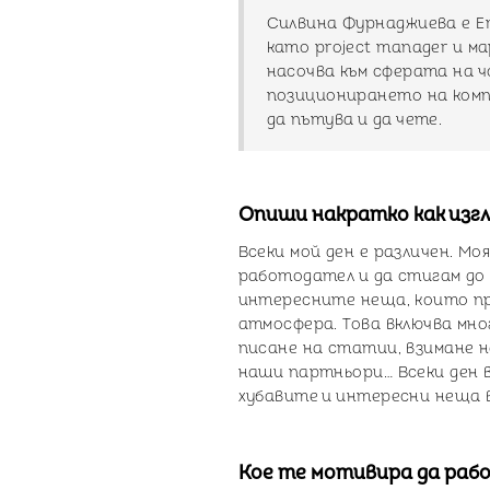
Силвина Фурнаджиева е E
като project manager и м
насочва към сферата на ч
позиционирането на комп
да пътува и да чете.
Опиши накратко как изгл
Всеки мой ден е различен. М
работодател и да стигам до 
интересните неща, които пр
атмосфера. Това включва мно
писане на статии, взимане н
наши партньори… Всеки ден 
хубавите и интересни неща 
Кое те мотивира да раб