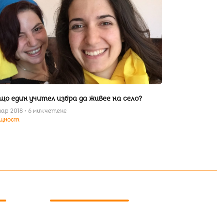
що един учител избра да живее на село?
мар 2018 • 6 мин четене
щност