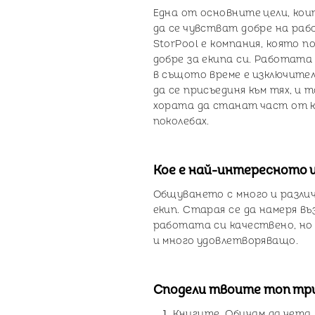
Една от основните цели, кои
да се чувстват добре на раб
StorPool е компания, която п
добре за екипа си. Работата 
в същото време е изключите
да се присъединя към тях, и 
хората да станат част от ко
поколебах.
Кое е най-интересното и
Общуването с много и различ
екип. Старая се да намеря въ
работата си качествено, но 
и много удовлетворяващо.
Сподели твоите топ три
Книгите. Обичам да чета 