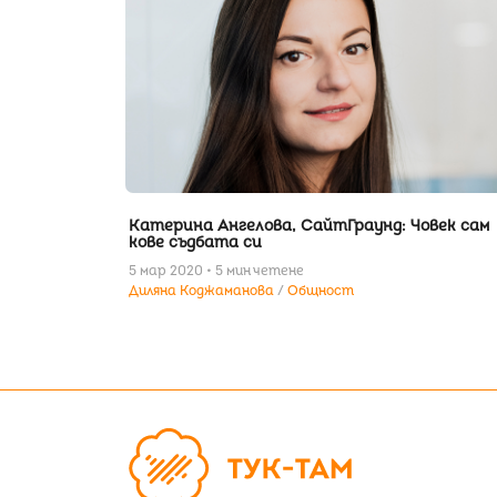
Катерина Ангелова, СайтГраунд: Човек сам
кове съдбата си
5 мар 2020 • 5 мин четене
Диляна Коджаманова
Общност