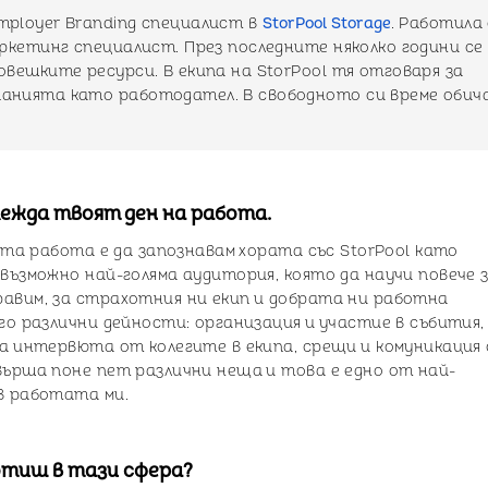
mployer Branding специалист в
StorPool Storage
. Работила 
аркетинг специалист. През последните няколко години се
овешките ресурси. В екипа на StorPool тя отговаря за
анията като работодател. В свободното си време обич
ежда твоят ден на работа.
оята работа е да запознавам хората със StorPool като
възможно най-голяма аудитория, която да научи повече 
авим, за страхотния ни екип и добрата ни работна
го различни дейности: организация и участие в събития,
а интервюта от колегите в екипа, срещи и комуникация 
върша поне пет различни неща и това е едно от най-
в работата ми.
отиш в тази сфера?