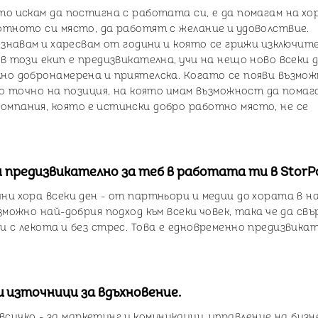
то искам да постигна с работата си, е да помагам на х
отното си място, да работят с желание и удоволствие.
ознавам и харесвам от години и която се грижи изключит
в този екип е предизвикателна, учи на нещо ново всеки д
лно добронамерена и приятелска. Когато се появи възмо
то точно на позиция, на която имам възможност да помаг
мпания, която е истински добро работно място, не се
 предизвикателно за теб в работата ти в StorP
ни хора всеки ден - от партньори и медии до хората в н
зможно най-добрия подход към всеки човек, така че да св
и с лекота и без стрес. Това е едновременно предизвика
 източници за вдъхновение.
всичко - за маркетинг и комуникации, управление на бизн