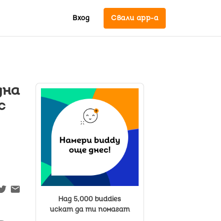
Вход
Свали app-a
дна
с
Над 5,000 buddies
искат да ти помагат