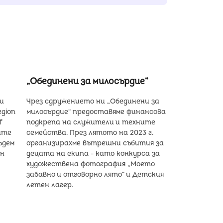
„Обединени за милосърдие“
ви
Чрез сдружението ни „Обединени за
egion
милосърдие“ предоставяме финансова
f
подкрепа на служители и техните
оите
семейства. През лятото на 2023 г.
ъдем
организирахме вътрешни събития за
ен
децата на екипа - като конкурса за
художествена фотография „Моето
забавно и отговорно лято“ и Детския
летен лагер.