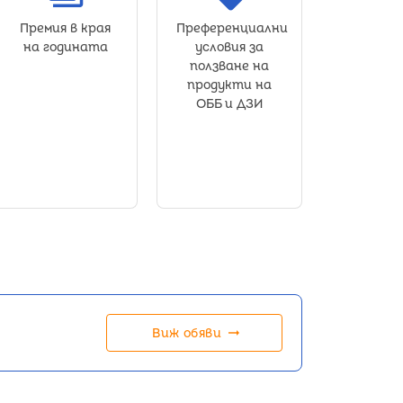
Премия в края
Преференциални
на годината
условия за
ползване на
продукти на
ОББ и ДЗИ
arrow_right_alt
Виж обяви