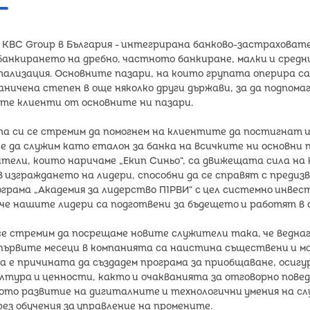
 KBC Group в България - интегрирана банково-застраховат
банкирането на дребно, частното банкиране, малки и средн
ализация. Основните пазари, на които групата оперира са Бе
аничена степен в още няколко други държави, за да подпома
те клиенти от основните ни пазари.
а си се стремим да помогнем на клиентите да постигнат 
е да служим като еталон за банка на всичките ни основни 
ели, които наричаме „Екип Синьо“, са движещата сила на
 изграждането на лидери, способни да се справят с предиз
ограма „Академия за лидерство П1РВИ“ с цел системно инвес
че нашите лидери са подготвени за бъдещето и работят в
се стремим да посрещаме новите служители така, че ведна
 първите месеци в компанията са наистина съществени и м
ва е причината да създадем програма за приобщаване, осиг
лтура и ценности, както и очакванията за отговорно пове
то развитие на дигиталните и технологични умения на сл
ез обучения за управление на промените.