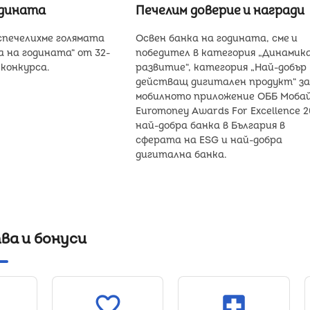
одината
Печелим доверие и награди
 спечелихме голямата
Освен банка на годината, сме и
а на годината“ от 32-
победител в категория „Динамик
 конкурса.
развитие“, категория „Най-добър
действащ дигитален продукт“ з
мобилното приложение ОББ Мобай
Еuromoney Awards For Excellence 2
най-добра банка в България в
сферата на ESG и най-добра
дигитална банка.
ва и бонуси
favorite_border
local_hospital