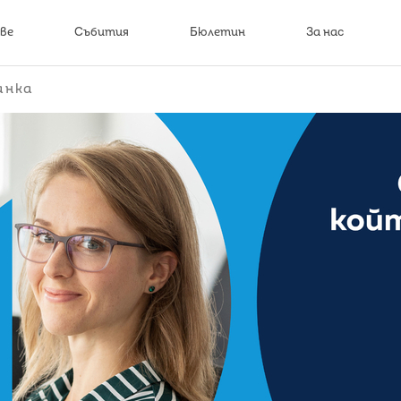
ве
Събития
Бюлетин
За нас
анка