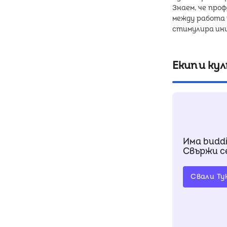
Знаем, че про
между работа 
Екип и ку
Има budd
Свържи се
Свали Ту