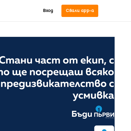
Вход
Свали app-a