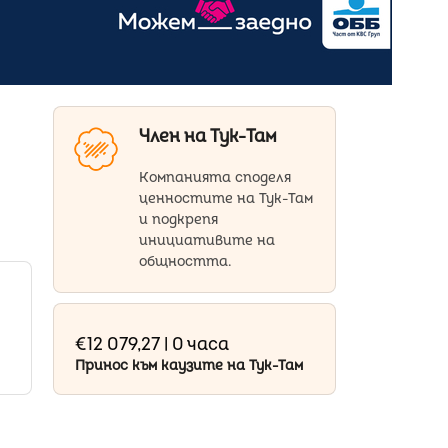
Член на Тук-Там
Компанията споделя
ценностите на Тук-Там
и подкрепя
инициативите на
общността.
€12 079,27 | 0 часа
Принос към каузите на Тук-Там