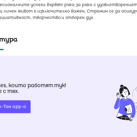
фесионалните успехи вървят ръка за ръка с удовлетворениет
и личен живот е изключително важен. Стремим се да осигур
лтура
ies, които работят тук!
 с тях.
к-Там app-a