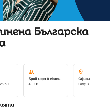
инена Българска
а
people
location_on
Брой хора в екипа
Oфиси
нанси
4500+
София
нията