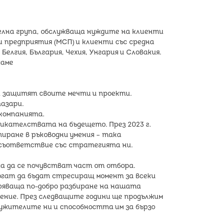
елна група, обслужваща нуждите на клиенти
и предприятия (МСП) и клиенти със средна
лгия, България, Чехия, Унгария и Словакия.
гаме
и защитят своите мечти и проекти.
пазари.
 компанията.
викателствата на бъдещето. През 2023 г.
тиране в ръководни умения – така
 съответствие със стратегията ни.
га да се почувстват част от отбора.
огат да бъдат стресиращ момент за всеки
уряваща по-добро разбиране на нашата
дение. През следващите години ще продължим
ужителите ни и способността им за бързо