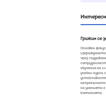
Интересн
Грижим се з
Основен фокус
изграждането
чрез създаван
сътрудничеств
обучения на сл
учебни курса 
устойчивостт
непрекъснато 
на уменията е
компанията.