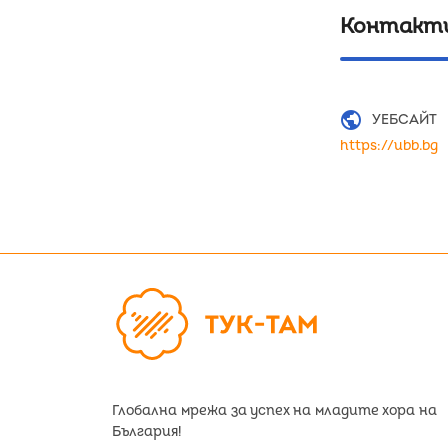
Контакт
public
УЕБСАЙТ
https://ubb.bg
Глобална мрежа за успех на младите хора на
България!