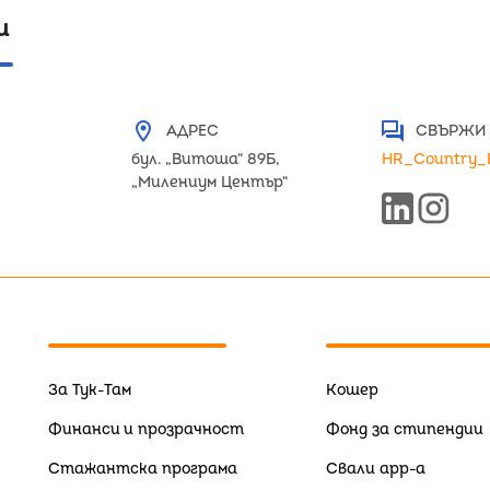
и
location_on
question_answer
AДРЕС
СВЪРЖИ 
бул. „Витоша“ 89Б,
HR_Country_
„Милениум Център“
За Тук-Там
Кошер
Финанси и прозрачност
Фонд за стипендии
Стажантска програма
Свали app-a