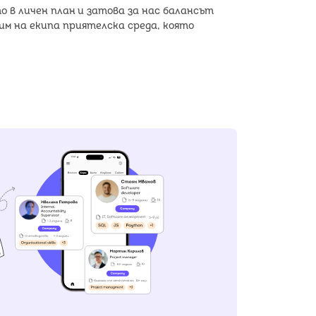
о в личен план и затова за нас балансът
им на екипа приятелска среда, която