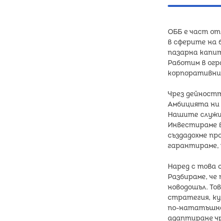
ОББ е част от
в сферите на 
пазарна капит
Работим в огр
корпоративни
Чрез дейностт
Амбицията ни 
Нашите служит
Инвестираме в
създадохме пр
гарантираме, 
Наред с това 
Разбираме, че
новодошъл. То
стратегия, ку
по-нататъшно
адаптиране чр