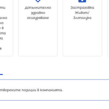
сти
Допълнително
Застраховка
здравно
Живот/
ално
осигуряване
Злополука
но
 в
ата
ва
я
отворените позиции в компанията.