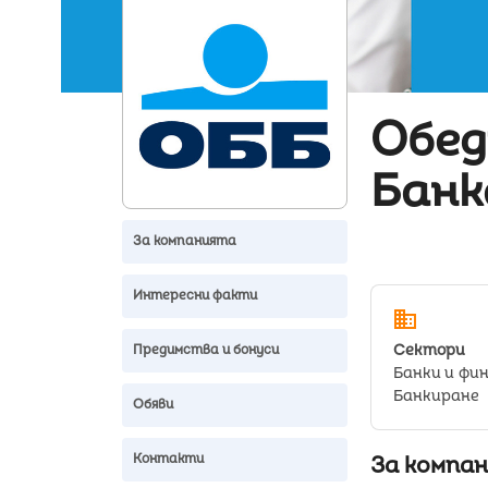
Обед
Банк
За компанията
Интересни факти
domain
Сектори
Предимства и бонуси
Банки и фи
Банкиране
Обяви
За компа
Контакти