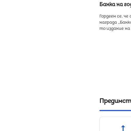
Банка на г
Гордеем се, че
награда „Банк
то издание на
Предимст
upgrade