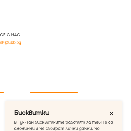
СЕ С НАС
BP@ubb.bg
ул. Загоре 9
Бисквитки
close
+359 876 18 26 09
В Тук-Там бисквитките работят за теб! Те са
hey@tuk-tam.bg
анонимни и не събират лични данни, но