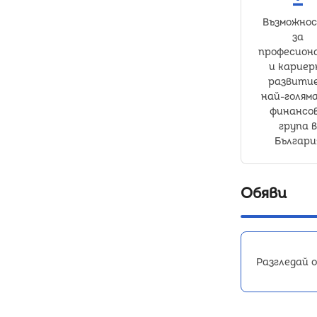
Възможно
за
професион
и кариер
развитие
най-голям
финансо
група в
Българи
Обяви
Разгледай 