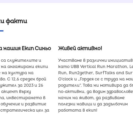
и факти
а нашия Екип Синьо
Живей активно!
 са служителите и
Участваме в различни инициати
 на ангажирани екипи
като UBB Vertical Run Marathon, L
е на култура на
Run, Run2gether, SurfTalks and Sur
о. С 12,6 среден брой
O’clock и „Гордея се с труда на м
ужител за 2023 и 26
родители“. Това ни мотивира да б
с акцент върху
по-активни, да водим здравослов
а, инвестирането в
начин на живот, да развиваме
обучение и развитие
полезни навици и да задълбочим
 стратегическа цел за
работата в екип!