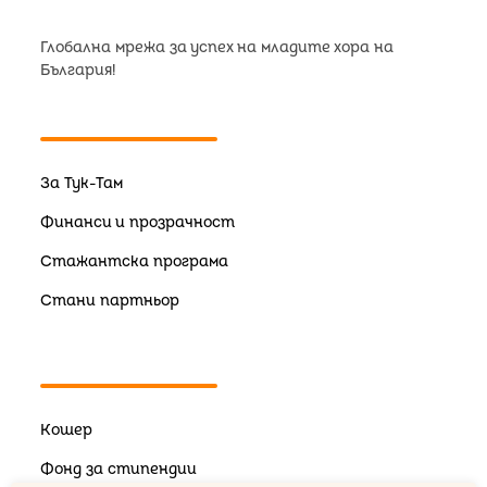
Глобална мрежа за успех на младите хора на
България!
За Тук-Там
Финанси и прозрачност
Стажантска програма
Стани партньор
Кошер
Фонд за стипендии