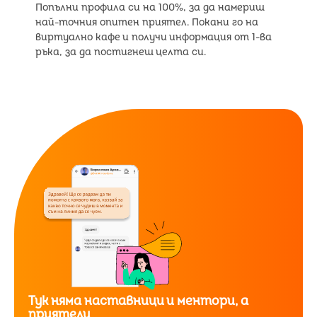
Попълни профила си на 100%, за да намериш
най-точния опитен приятел. Покани го на
виртуално кафе и получи информация от 1-ва
ръка, за да постигнеш целта си.
Тук няма наставници и ментори, а
приятели