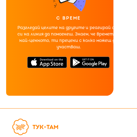
С ВРЕМЕ
Разгледай целите на другите и реагирай ако
си на линия да помогнеш. Знаем, че времето е
най-ценното, ти прецени с колко можеш да
участваш.