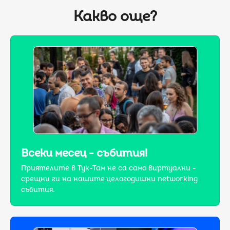
Какво още?
Всеки месец - събития!
Приятелите в Тук-Там не са само виртуални -
срещни ги на нашите целогодишни networking
събития.