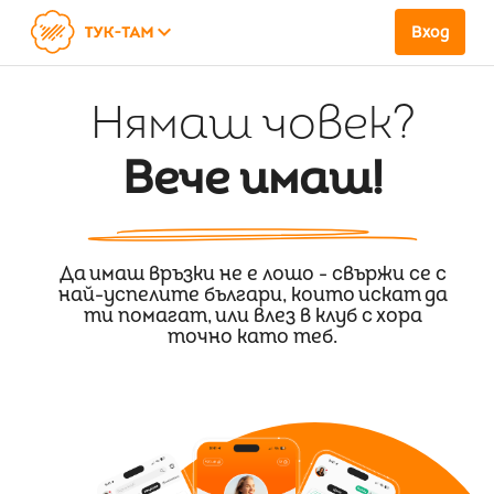
keyboard_arrow_down
Вход
Нямаш човек?
Вече имаш!
Да имаш връзки не е лошо - свържи се с
най-успелите българи, които искат да
ти помагат, или влез в клуб с хора
точно като теб.