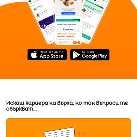
Искаш кариера на върха, но тон въпроси те
объркват...