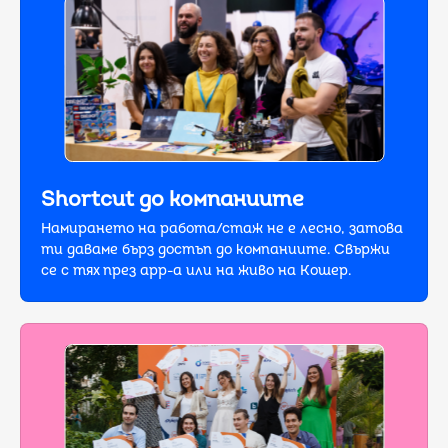
Shortcut до компаниите
Намирането на работа/стаж не е лесно, затова
ти даваме бърз достъп дo компаниите. Свържи
се с тях през app-a или на живо на Кошер.