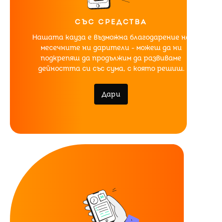
СЪС СРЕДСТВА
Нашата кауза е възможна благодарение на
месечните ни дарители - можеш да ни
подкрепяш да продължим да развиваме
дейността си със сума, с която решиш.
Дари