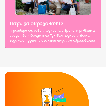
Пари за образование
И разбира се, освен подкрепа с време, трябват и
средства - Фондът на Тук-Там подкрепя всяка
година студенти със стипендии за образование