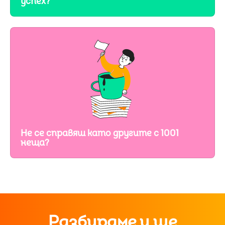
успех?
Не се справяш като другите с 1001
неща?
Разбираме и ще