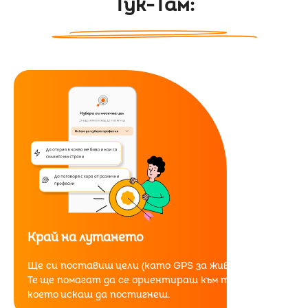
Тук-Там:
Край на лутането
Ще си поставиш цели (като GPS за живота ти).
Те ще помагат да се ориентираш към това,
което искаш да постигнеш.