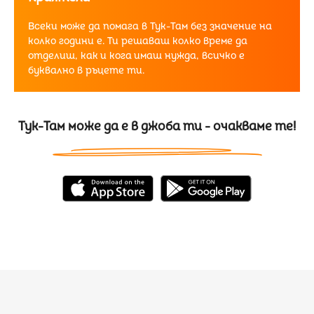
Всеки може да помага в Тук-Там без значение на
колко години е. Ти решаваш колко време да
отделиш, как и кога имаш нужда, всичко е
буквално в ръцете ти.
Тук-Там може да е в джоба ти - очакваме те!