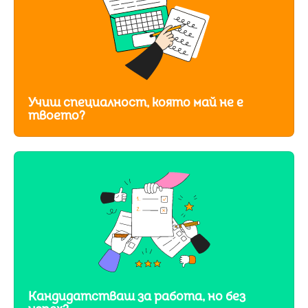
Учиш специалност, която май не е
твоето?
Кандидатстваш за работа, но без