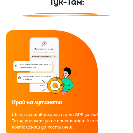
Тук-Там:
Край на лутането
Ще си поставиш цели (като GPS за живота ти).
Те ще помагат да се ориентираш към това,
което искаш да постигнеш.