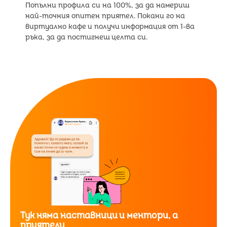
Попълни профила си на 100%, за да намериш
най-точния опитен приятел. Покани го на
виртуално кафе и получи информация от 1-ва
ръка, за да постигнеш целта си.
Тук няма наставници и ментори, а
приятели