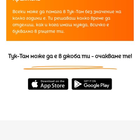
Всеки може да помага в Тук-Там без значение на
колко години е. Ти решаваш колко време да
отделиш, как и кога имаш нужда, всичко е
буквално в ръцете ти.
Тук-Там може да е в джоба ти - очакваме те!