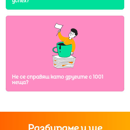
успех?
Не се справяш като другите с 1001
неща?
Разбираме и ще