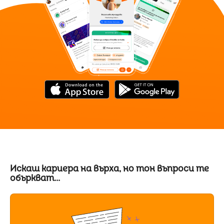
Искаш кариера на върха, но тон въпроси те
объркват...