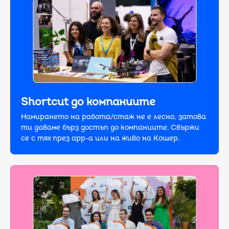
Shortcut до компаниите
Намирането на работа/стаж не е лесно, затова
ти даваме бърз достъп дo компаниите. Свържи
се с тях през app-a или на живо на Кошер.