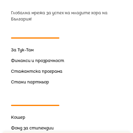
Глобална мрежа за успех на младите хора на
България!
За Тук-Там
Финанси и прозрачност
Стажантска програма
Стани партньор
Кошер
Фонд за стипендии