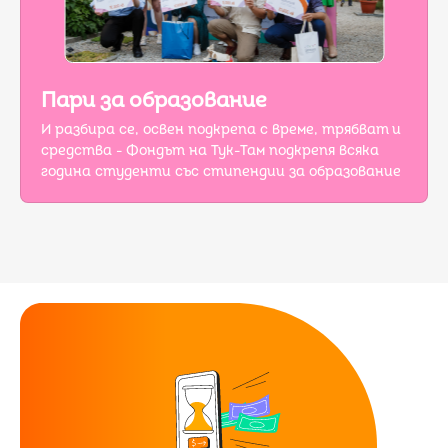
Пари за образование
И разбира се, освен подкрепа с време, трябват и
средства - Фондът на Тук-Там подкрепя всяка
година студенти със стипендии за образование