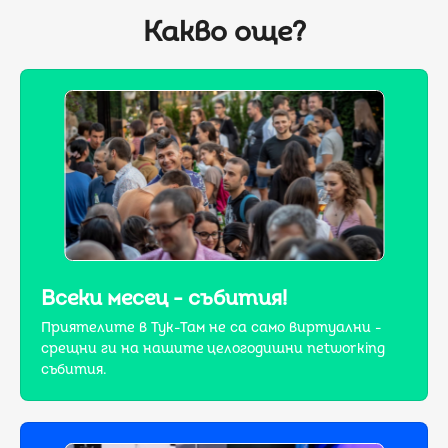
Какво още?
Всеки месец - събития!
Приятелите в Тук-Там не са само виртуални -
срещни ги на нашите целогодишни networking
събития.