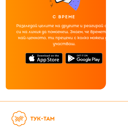
С ВРЕМЕ
Разгледай целите на другите и реагирай ако
си на линия да помогнеш. Знаем, че времето е
най-ценното, ти прецени с колко можеш да
участваш.