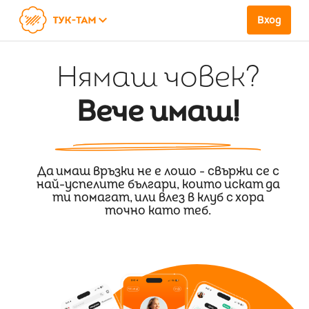
keyboard_arrow_down
Вход
Нямаш човек?
Вече имаш!
Да имаш връзки не е лошо - свържи се с
най-успелите българи, които искат да
ти помагат, или влез в клуб с хора
точно като теб.