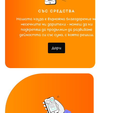
СЪС СРЕДСТВА
Нашата кауза е възможна благодарение на
месечните ни дарители - можеш да ни
подкрепяш да продължим да развиваме
дейността си със сума, с която решиш.
Дари