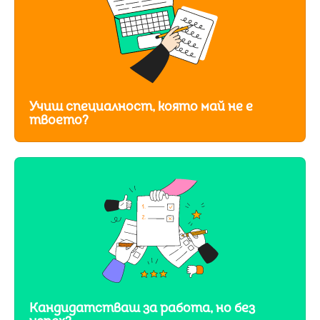
Учиш специалност, която май не е
твоето?
Кандидатстваш за работа, но без